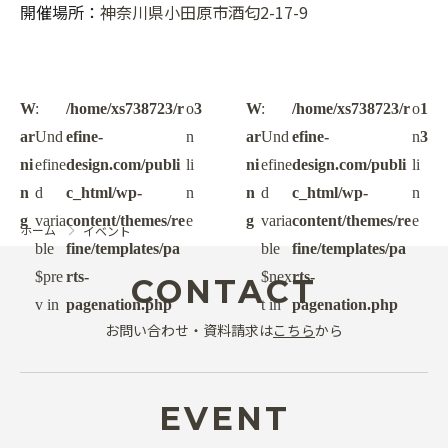
開催場所：
神奈川県小田原市酒匂2-17-9
W
:
/home/xs738723/r
o
3
W
:
/home/xs738723/r
o
1
ar
Und
efine-
n
ar
Und
efine-
n
3
ni
efine
design.com/publi
li
ni
efine
design.com/publi
li
n
d
c_html/wp-
n
n
d
c_html/wp-
n
g
varia
content/themes/re
e
g
varia
content/themes/re
e
ホーム
イベント
ble
fine/templates/pa
ble
fine/templates/pa
$pre
rts-
$nex
rts-
CONTACT
v in
pagenation.php
t in
pagenation.php
お問い合わせ・資料請求は
こちら
から
EVENT